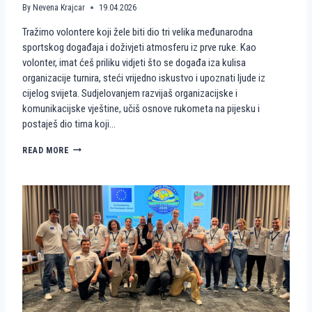
By
Nevena Krajcar
19.04.2026
Tražimo volontere koji žele biti dio tri velika međunarodna
sportskog događaja i doživjeti atmosferu iz prve ruke. Kao
volonter, imat ćeš priliku vidjeti što se događa iza kulisa
organizacije turnira, steći vrijedno iskustvo i upoznati ljude iz
cijelog svijeta. Sudjelovanjem razvijaš organizacijske i
komunikacijske vještine, učiš osnove rukometa na pijesku i
postaješ dio tima koji…
P
READ MORE
O
S
T
A
N
I
D
I
O
P
R
V
E