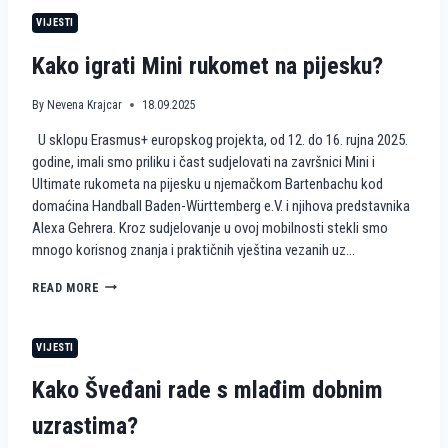
R
E
M
O
VIJESTI
T
J
P
N
E
E
Kako igrati Mini rukomet na pijesku?
A
N
P
A
I
I
By
Nevena Krajcar
18.09.2025
J
S
U sklopu Erasmus+ europskog projekta, od 12. do 16. rujna 2025.
E
K
S
U
godine, imali smo priliku i čast sudjelovati na završnici Mini i
K
S
Ultimate rukometa na pijesku u njemačkom Bartenbachu kod
U
T
domaćina Handball Baden-Württemberg e.V. i njihova predstavnika
A
Alexa Gehrera. Kroz sudjelovanje u ovoj mobilnosti stekli smo
V
mnogo korisnog znanja i praktičnih vještina vezanih uz…
A
H
I
K
READ MORE
E
A
K
K
K
O
VIJESTI
A
I
H
G
Kako Šveđani rade s mlađim dobnim
A
R
U
A
uzrastima?
S
T
K
I