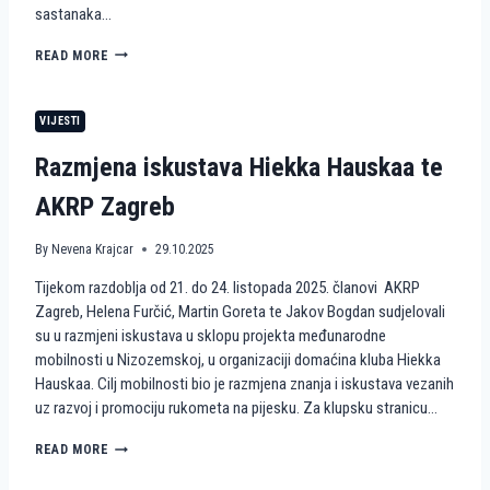
sastanaka…
R
O
H
READ MORE
Z
U
P
M
R
A
O
VIJESTI
N
J
I
E
Razmjena iskustava Hiekka Hauskaa te
T
K
A
T
AKRP Zagreb
R
W
N
A
E
By
Nevena Krajcar
29.10.2025
V
A
E
Tijekom razdoblja od 21. do 24. listopada 2025. članovi AKRP
K
S
C
Zagreb, Helena Furčić, Martin Goreta te Jakov Bogdan sudjelovali
4
I
A
su u razmjeni iskustava u sklopu projekta međunarodne
J
C
mobilnosti u Nizozemskoj, u organizaciji domaćina kluba Hiekka
E
T
Hauskaa. Cilj mobilnosti bio je razmjena znanja i iskustava vezanih
I
I
uz razvoj i promociju rukometa na pijesku. Za klupsku stranicu…
R
V
U
E
K
R
READ MORE
E
O
A
U
M
Z