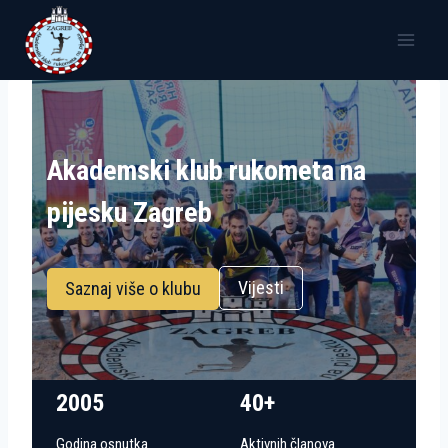
Skip
to
content
Akademski klub rukometa na
pijesku Zagreb
Vijesti
Saznaj više o klubu
2005
40+
Godina osnutka
Aktivnih članova