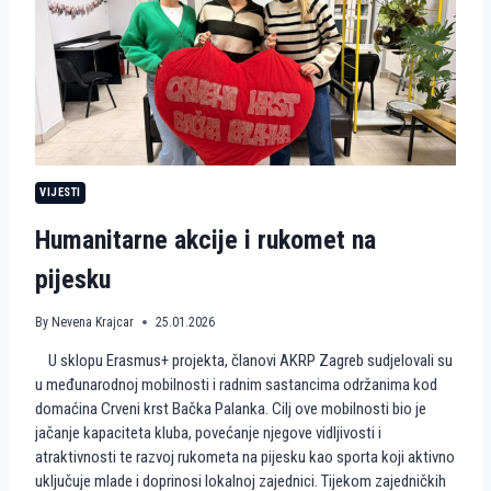
R
G
R
E
B
N
A
S
T
A
VIJESTI
V
L
Humanitarne akcije i rukomet na
J
A
pijesku
E
U
R
By
Nevena Krajcar
25.01.2026
O
P
U sklopu Erasmus+ projekta, članovi AKRP Zagreb sudjelovali su
S
u međunarodnoj mobilnosti i radnim sastancima održanima kod
K
domaćina Crveni krst Bačka Palanka. Cilj ove mobilnosti bio je
I
P
jačanje kapaciteta kluba, povećanje njegove vidljivosti i
U
atraktivnosti te razvoj rukometa na pijesku kao sporta koji aktivno
T
uključuje mlade i doprinosi lokalnoj zajednici. Tijekom zajedničkih
K