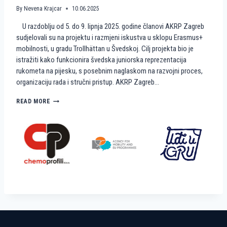
A
M
By
Nevena Krajcar
10.06.2025
A
I
U razdoblju od 5. do 9. lipnja 2025. godine članovi AKRP Zagreb
T
N
E
I
sudjelovali su na projektu i razmjeni iskustva u sklopu Erasmus+
A
R
mobilnosti, u gradu Trollhättan u Švedskoj. Cilj projekta bio je
K
U
istražiti kako funkcionira švedska juniorska reprezentacija
R
K
rukometa na pijesku, s posebnim naglaskom na razvojni proces,
P
O
organizaciju rada i stručni pristup. AKRP Zagreb…
Z
M
A
E
G
T
K
READ MORE
R
N
A
E
A
K
B
P
O
I
Š
J
V
E
E
S
Đ
K
A
U
N
?
I
R
A
D