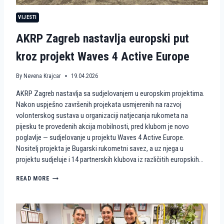
N
VIJESTI
S
T
AKRP Zagreb nastavlja europski put
V
A
kroz projekt Waves 4 Active Europe
N
A
P
By
Nevena Krajcar
19.04.2026
I
J
AKRP Zagreb nastavlja sa sudjelovanjem u europskim projektima.
E
Nakon uspješno završenih projekata usmjerenih na razvoj
S
volonterskog sustava u organizaciji natjecanja rukometa na
K
U
pijesku te provedenih akcija mobilnosti, pred klubom je novo
K
poglavlje — sudjelovanje u projektu Waves 4 Active Europe.
A
Nositelj projekta je Bugarski rukometni savez, a uz njega u
O
projektu sudjeluje i 14 partnerskih klubova iz različitih europskih…
V
O
A
READ MORE
L
K
O
R
N
P
T
Z
E
A