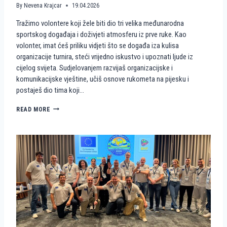
By
Nevena Krajcar
19.04.2026
Tražimo volontere koji žele biti dio tri velika međunarodna
sportskog događaja i doživjeti atmosferu iz prve ruke. Kao
volonter, imat ćeš priliku vidjeti što se događa iza kulisa
organizacije turnira, steći vrijedno iskustvo i upoznati ljude iz
cijelog svijeta. Sudjelovanjem razvijaš organizacijske i
komunikacijske vještine, učiš osnove rukometa na pijesku i
postaješ dio tima koji…
P
READ MORE
O
S
T
A
N
I
D
I
O
P
R
V
E