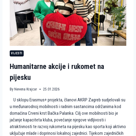
R
G
R
E
B
N
A
S
T
A
VIJESTI
V
L
Humanitarne akcije i rukomet na
J
A
pijesku
E
U
R
By
Nevena Krajcar
25.01.2026
O
P
U sklopu Erasmus+ projekta, članovi AKRP Zagreb sudjelovali su
S
u međunarodnoj mobilnosti i radnim sastancima održanima kod
K
domaćina Crveni krst Bačka Palanka. Cilj ove mobilnosti bio je
I
P
jačanje kapaciteta kluba, povećanje njegove vidljivosti i
U
atraktivnosti te razvoj rukometa na pijesku kao sporta koji aktivno
T
uključuje mlade i doprinosi lokalnoj zajednici. Tijekom zajedničkih
K