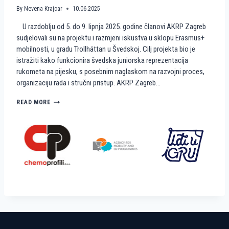
A
M
By
Nevena Krajcar
10.06.2025
A
I
U razdoblju od 5. do 9. lipnja 2025. godine članovi AKRP Zagreb
T
N
E
I
sudjelovali su na projektu i razmjeni iskustva u sklopu Erasmus+
A
R
mobilnosti, u gradu Trollhättan u Švedskoj. Cilj projekta bio je
K
U
istražiti kako funkcionira švedska juniorska reprezentacija
R
K
rukometa na pijesku, s posebnim naglaskom na razvojni proces,
P
O
organizaciju rada i stručni pristup. AKRP Zagreb…
Z
M
A
E
G
T
K
READ MORE
R
N
A
E
A
K
B
P
O
I
Š
J
V
E
E
S
Đ
K
A
U
N
?
I
R
A
D