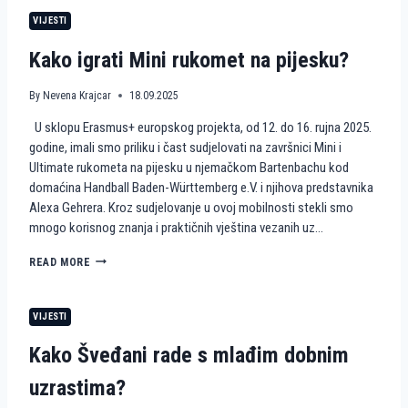
R
E
M
O
VIJESTI
T
J
P
N
E
E
Kako igrati Mini rukomet na pijesku?
A
N
P
A
I
I
By
Nevena Krajcar
18.09.2025
J
S
U sklopu Erasmus+ europskog projekta, od 12. do 16. rujna 2025.
E
K
S
U
godine, imali smo priliku i čast sudjelovati na završnici Mini i
K
S
Ultimate rukometa na pijesku u njemačkom Bartenbachu kod
U
T
domaćina Handball Baden-Württemberg e.V. i njihova predstavnika
A
Alexa Gehrera. Kroz sudjelovanje u ovoj mobilnosti stekli smo
V
mnogo korisnog znanja i praktičnih vještina vezanih uz…
A
H
I
K
READ MORE
E
A
K
K
K
O
VIJESTI
A
I
H
G
Kako Šveđani rade s mlađim dobnim
A
R
U
A
uzrastima?
S
T
K
I