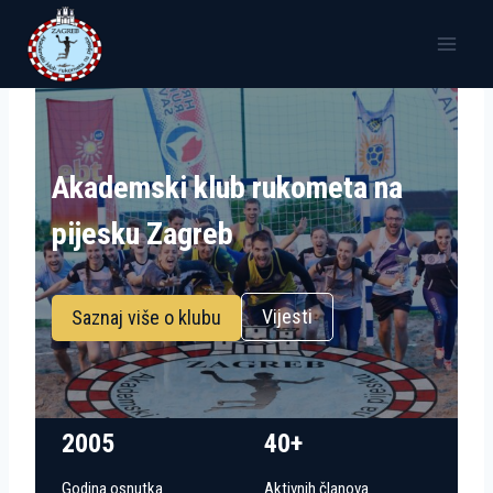
Skip
to
content
Akademski klub rukometa na
pijesku Zagreb
Vijesti
Saznaj više o klubu
2005
40+
Godina osnutka
Aktivnih članova