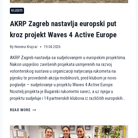
N
VIJESTI
S
T
AKRP Zagreb nastavlja europski put
V
A
kroz projekt Waves 4 Active Europe
N
A
P
By
Nevena Krajcar
19.04.2026
I
J
AKRP Zagreb nastavlja sa sudjelovanjem u europskim projektima.
E
Nakon uspješno završenih projekata usmjerenih na razvoj
S
volonterskog sustava u organizaciji natjecanja rukometa na
K
U
pijesku te provedenih akcija mobilnosti, pred klubom je novo
K
poglavlje — sudjelovanje u projektu Waves 4 Active Europe.
A
Nositelj projekta je Bugarski rukometni savez, a uz njega u
O
projektu sudjeluje i 14 partnerskih klubova iz različitih europskih…
V
O
A
READ MORE
L
K
O
R
N
P
T
Z
E
A