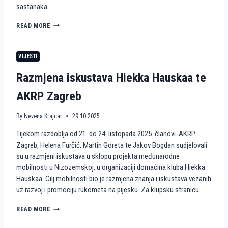
sastanaka…
R
O
H
READ MORE
Z
U
P
M
R
A
O
VIJESTI
N
J
I
E
Razmjena iskustava Hiekka Hauskaa te
T
K
A
T
AKRP Zagreb
R
W
N
A
E
By
Nevena Krajcar
29.10.2025
V
A
E
Tijekom razdoblja od 21. do 24. listopada 2025. članovi AKRP
K
S
C
Zagreb, Helena Furčić, Martin Goreta te Jakov Bogdan sudjelovali
4
I
A
su u razmjeni iskustava u sklopu projekta međunarodne
J
C
mobilnosti u Nizozemskoj, u organizaciji domaćina kluba Hiekka
E
T
Hauskaa. Cilj mobilnosti bio je razmjena znanja i iskustava vezanih
I
I
uz razvoj i promociju rukometa na pijesku. Za klupsku stranicu…
R
V
U
E
K
R
READ MORE
E
O
A
U
M
Z