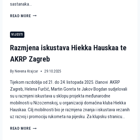
sastanaka…
R
O
H
READ MORE
Z
U
P
M
R
A
O
VIJESTI
N
J
I
E
Razmjena iskustava Hiekka Hauskaa te
T
K
A
T
AKRP Zagreb
R
W
N
A
E
By
Nevena Krajcar
29.10.2025
V
A
E
Tijekom razdoblja od 21. do 24. listopada 2025. članovi AKRP
K
S
C
Zagreb, Helena Furčić, Martin Goreta te Jakov Bogdan sudjelovali
4
I
A
su u razmjeni iskustava u sklopu projekta međunarodne
J
C
mobilnosti u Nizozemskoj, u organizaciji domaćina kluba Hiekka
E
T
Hauskaa. Cilj mobilnosti bio je razmjena znanja i iskustava vezanih
I
I
uz razvoj i promociju rukometa na pijesku. Za klupsku stranicu…
R
V
U
E
K
R
READ MORE
E
O
A
U
M
Z