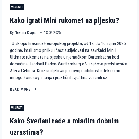
R
E
M
O
VIJESTI
T
J
P
N
E
E
Kako igrati Mini rukomet na pijesku?
A
N
P
A
I
I
By
Nevena Krajcar
18.09.2025
J
S
U sklopu Erasmus+ europskog projekta, od 12. do 16. rujna 2025.
E
K
S
U
godine, imali smo priliku i čast sudjelovati na završnici Mini i
K
S
Ultimate rukometa na pijesku u njemačkom Bartenbachu kod
U
T
domaćina Handball Baden-Württemberg e.V. i njihova predstavnika
A
Alexa Gehrera. Kroz sudjelovanje u ovoj mobilnosti stekli smo
V
mnogo korisnog znanja i praktičnih vještina vezanih uz…
A
H
I
K
READ MORE
E
A
K
K
K
O
VIJESTI
A
I
H
G
Kako Šveđani rade s mlađim dobnim
A
R
U
A
uzrastima?
S
T
K
I