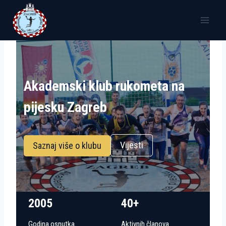
Skip
to
content
Akademski klub rukometa na
pijesku Zagreb
Vijesti
Saznaj više o klubu
2005
40+
Godina osnutka
Aktivnih članova