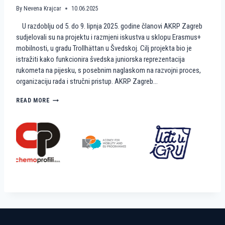
A
M
By
Nevena Krajcar
10.06.2025
A
I
U razdoblju od 5. do 9. lipnja 2025. godine članovi AKRP Zagreb
T
N
E
I
sudjelovali su na projektu i razmjeni iskustva u sklopu Erasmus+
A
R
mobilnosti, u gradu Trollhättan u Švedskoj. Cilj projekta bio je
K
U
istražiti kako funkcionira švedska juniorska reprezentacija
R
K
rukometa na pijesku, s posebnim naglaskom na razvojni proces,
P
O
organizaciju rada i stručni pristup. AKRP Zagreb…
Z
M
A
E
G
T
K
READ MORE
R
N
A
E
A
K
B
P
O
I
Š
J
V
E
E
S
Đ
K
A
U
N
?
I
R
A
D