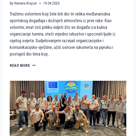
By
Nevena Krajcar
19.04.2026
Tražimo volontere koji žele biti dio tri velika međunarodna
sportskog događaja i doživjeti atmosferu iz prve ruke. Kao
volonter, imat ćeš priliku vidjeti što se događa iza kulisa
organizacije turnira, steći vrijedno iskustvo i upoznati ljude iz
cijelog svijeta. Sudjelovanjem razvijaš organizacijske i
komunikacijske vještine, učiš osnove rukometa na pijesku i
postaješ dio tima koji…
P
READ MORE
O
S
T
A
N
I
D
I
O
P
R
V
E