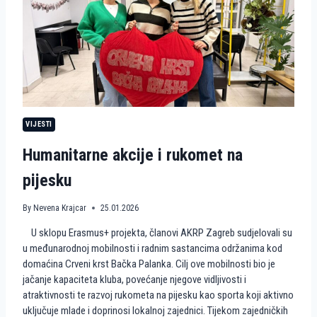
R
G
R
E
B
N
A
S
T
A
VIJESTI
V
L
Humanitarne akcije i rukomet na
J
A
pijesku
E
U
R
By
Nevena Krajcar
25.01.2026
O
P
U sklopu Erasmus+ projekta, članovi AKRP Zagreb sudjelovali su
S
u međunarodnoj mobilnosti i radnim sastancima održanima kod
K
domaćina Crveni krst Bačka Palanka. Cilj ove mobilnosti bio je
I
P
jačanje kapaciteta kluba, povećanje njegove vidljivosti i
U
atraktivnosti te razvoj rukometa na pijesku kao sporta koji aktivno
T
uključuje mlade i doprinosi lokalnoj zajednici. Tijekom zajedničkih
K