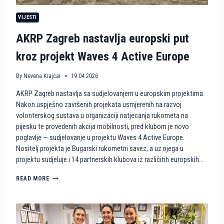
N
VIJESTI
S
T
AKRP Zagreb nastavlja europski put
V
A
kroz projekt Waves 4 Active Europe
N
A
P
By
Nevena Krajcar
19.04.2026
I
J
AKRP Zagreb nastavlja sa sudjelovanjem u europskim projektima.
E
Nakon uspješno završenih projekata usmjerenih na razvoj
S
volonterskog sustava u organizaciji natjecanja rukometa na
K
U
pijesku te provedenih akcija mobilnosti, pred klubom je novo
K
poglavlje — sudjelovanje u projektu Waves 4 Active Europe.
A
Nositelj projekta je Bugarski rukometni savez, a uz njega u
O
projektu sudjeluje i 14 partnerskih klubova iz različitih europskih…
V
O
A
READ MORE
L
K
O
R
N
P
T
Z
E
A