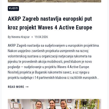
N
VIJESTI
S
T
AKRP Zagreb nastavlja europski put
V
A
kroz projekt Waves 4 Active Europe
N
A
P
By
Nevena Krajcar
19.04.2026
I
J
AKRP Zagreb nastavlja sa sudjelovanjem u europskim projektima.
E
Nakon uspješno završenih projekata usmjerenih na razvoj
S
volonterskog sustava u organizaciji natjecanja rukometa na
K
U
pijesku te provedenih akcija mobilnosti, pred klubom je novo
K
poglavlje — sudjelovanje u projektu Waves 4 Active Europe.
A
Nositelj projekta je Bugarski rukometni savez, a uz njega u
O
projektu sudjeluje i 14 partnerskih klubova iz različitih europskih…
V
O
A
READ MORE
L
K
O
R
N
P
T
Z
E
A