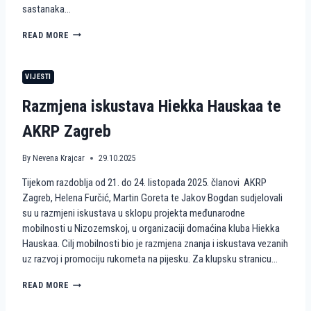
sastanaka…
R
O
H
READ MORE
Z
U
P
M
R
A
O
VIJESTI
N
J
I
E
Razmjena iskustava Hiekka Hauskaa te
T
K
A
T
AKRP Zagreb
R
W
N
A
E
By
Nevena Krajcar
29.10.2025
V
A
E
Tijekom razdoblja od 21. do 24. listopada 2025. članovi AKRP
K
S
C
Zagreb, Helena Furčić, Martin Goreta te Jakov Bogdan sudjelovali
4
I
A
su u razmjeni iskustava u sklopu projekta međunarodne
J
C
mobilnosti u Nizozemskoj, u organizaciji domaćina kluba Hiekka
E
T
Hauskaa. Cilj mobilnosti bio je razmjena znanja i iskustava vezanih
I
I
uz razvoj i promociju rukometa na pijesku. Za klupsku stranicu…
R
V
U
E
K
R
READ MORE
E
O
A
U
M
Z