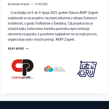
A
M
By
Nevena Krajcar
10.06.2025
A
I
U razdoblju od 5. do 9. lipnja 2025. godine članovi AKRP Zagreb
T
N
E
I
sudjelovali su na projektu i razmjeni iskustva u sklopu Erasmus+
A
R
mobilnosti, u gradu Trollhättan u Švedskoj. Cilj projekta bio je
K
U
istražiti kako funkcionira švedska juniorska reprezentacija
R
K
rukometa na pijesku, s posebnim naglaskom na razvojni proces,
P
O
organizaciju rada i stručni pristup. AKRP Zagreb…
Z
M
A
E
G
T
K
READ MORE
R
N
A
E
A
K
B
P
O
I
Š
J
V
E
E
S
Đ
K
A
U
N
?
I
R
A
D