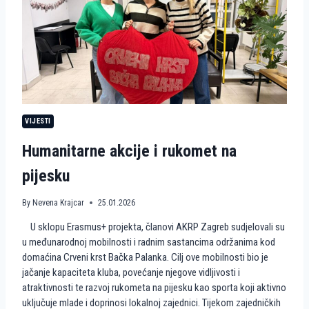
R
G
R
E
B
N
A
S
T
A
VIJESTI
V
L
Humanitarne akcije i rukomet na
J
A
pijesku
E
U
R
By
Nevena Krajcar
25.01.2026
O
P
U sklopu Erasmus+ projekta, članovi AKRP Zagreb sudjelovali su
S
u međunarodnoj mobilnosti i radnim sastancima održanima kod
K
domaćina Crveni krst Bačka Palanka. Cilj ove mobilnosti bio je
I
P
jačanje kapaciteta kluba, povećanje njegove vidljivosti i
U
atraktivnosti te razvoj rukometa na pijesku kao sporta koji aktivno
T
uključuje mlade i doprinosi lokalnoj zajednici. Tijekom zajedničkih
K