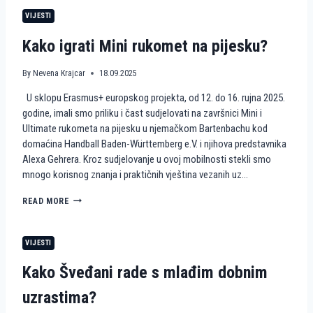
R
E
M
O
VIJESTI
T
J
P
N
E
E
Kako igrati Mini rukomet na pijesku?
A
N
P
A
I
I
By
Nevena Krajcar
18.09.2025
J
S
U sklopu Erasmus+ europskog projekta, od 12. do 16. rujna 2025.
E
K
S
U
godine, imali smo priliku i čast sudjelovati na završnici Mini i
K
S
Ultimate rukometa na pijesku u njemačkom Bartenbachu kod
U
T
domaćina Handball Baden-Württemberg e.V. i njihova predstavnika
A
Alexa Gehrera. Kroz sudjelovanje u ovoj mobilnosti stekli smo
V
mnogo korisnog znanja i praktičnih vještina vezanih uz…
A
H
I
K
READ MORE
E
A
K
K
K
O
VIJESTI
A
I
H
G
Kako Šveđani rade s mlađim dobnim
A
R
U
A
uzrastima?
S
T
K
I