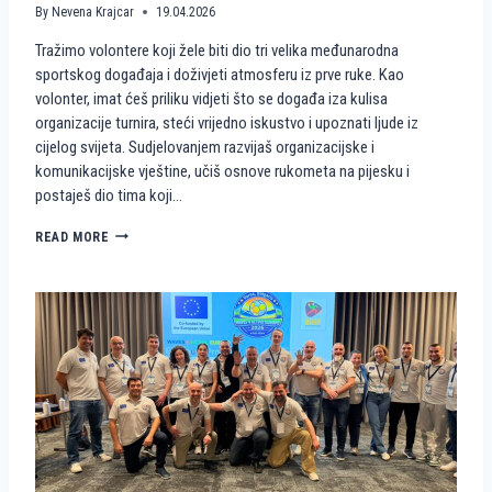
By
Nevena Krajcar
19.04.2026
Tražimo volontere koji žele biti dio tri velika međunarodna
sportskog događaja i doživjeti atmosferu iz prve ruke. Kao
volonter, imat ćeš priliku vidjeti što se događa iza kulisa
organizacije turnira, steći vrijedno iskustvo i upoznati ljude iz
cijelog svijeta. Sudjelovanjem razvijaš organizacijske i
komunikacijske vještine, učiš osnove rukometa na pijesku i
postaješ dio tima koji…
P
READ MORE
O
S
T
A
N
I
D
I
O
P
R
V
E