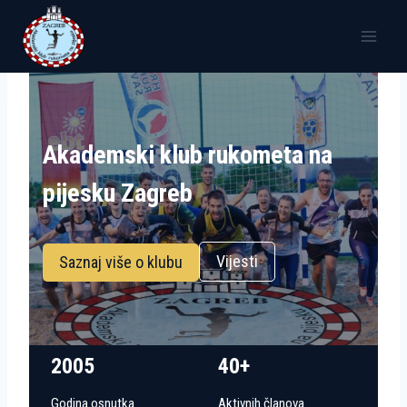
Skip
to
content
Akademski klub rukometa na
pijesku Zagreb
Vijesti
Saznaj više o klubu
2005
40+
Godina osnutka
Aktivnih članova