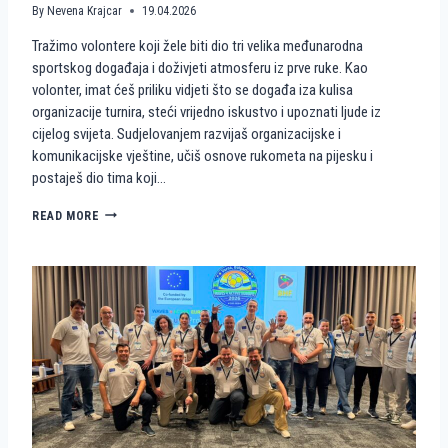
By
Nevena Krajcar
19.04.2026
Tražimo volontere koji žele biti dio tri velika međunarodna
sportskog događaja i doživjeti atmosferu iz prve ruke. Kao
volonter, imat ćeš priliku vidjeti što se događa iza kulisa
organizacije turnira, steći vrijedno iskustvo i upoznati ljude iz
cijelog svijeta. Sudjelovanjem razvijaš organizacijske i
komunikacijske vještine, učiš osnove rukometa na pijesku i
postaješ dio tima koji…
P
READ MORE
O
S
T
A
N
I
D
I
O
P
R
V
E