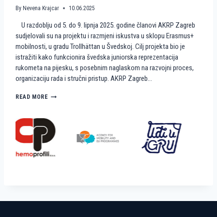
A
M
By
Nevena Krajcar
10.06.2025
A
I
U razdoblju od 5. do 9. lipnja 2025. godine članovi AKRP Zagreb
T
N
E
I
sudjelovali su na projektu i razmjeni iskustva u sklopu Erasmus+
A
R
mobilnosti, u gradu Trollhättan u Švedskoj. Cilj projekta bio je
K
U
istražiti kako funkcionira švedska juniorska reprezentacija
R
K
rukometa na pijesku, s posebnim naglaskom na razvojni proces,
P
O
organizaciju rada i stručni pristup. AKRP Zagreb…
Z
M
A
E
G
T
K
READ MORE
R
N
A
E
A
K
B
P
O
I
Š
J
V
E
E
S
Đ
K
A
U
N
?
I
R
A
D