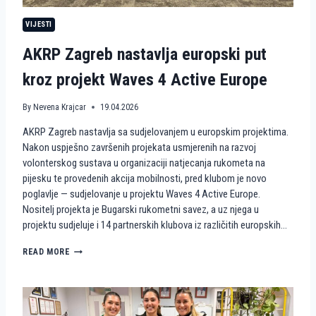
N
VIJESTI
S
T
AKRP Zagreb nastavlja europski put
V
A
kroz projekt Waves 4 Active Europe
N
A
P
By
Nevena Krajcar
19.04.2026
I
J
AKRP Zagreb nastavlja sa sudjelovanjem u europskim projektima.
E
Nakon uspješno završenih projekata usmjerenih na razvoj
S
volonterskog sustava u organizaciji natjecanja rukometa na
K
U
pijesku te provedenih akcija mobilnosti, pred klubom je novo
K
poglavlje — sudjelovanje u projektu Waves 4 Active Europe.
A
Nositelj projekta je Bugarski rukometni savez, a uz njega u
O
projektu sudjeluje i 14 partnerskih klubova iz različitih europskih…
V
O
A
READ MORE
L
K
O
R
N
P
T
Z
E
A