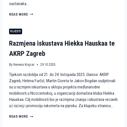
sastanaka…
R
O
H
READ MORE
Z
U
P
M
R
A
O
VIJESTI
N
J
I
E
Razmjena iskustava Hiekka Hauskaa te
T
K
A
T
AKRP Zagreb
R
W
N
A
E
By
Nevena Krajcar
29.10.2025
V
A
E
Tijekom razdoblja od 21. do 24. listopada 2025. članovi AKRP
K
S
C
Zagreb, Helena Furčić, Martin Goreta te Jakov Bogdan sudjelovali
4
I
A
su u razmjeni iskustava u sklopu projekta međunarodne
J
C
mobilnosti u Nizozemskoj, u organizaciji domaćina kluba Hiekka
E
T
Hauskaa. Cilj mobilnosti bio je razmjena znanja i iskustava vezanih
I
I
uz razvoj i promociju rukometa na pijesku. Za klupsku stranicu…
R
V
U
E
K
R
READ MORE
E
O
A
U
M
Z