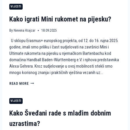
R
E
M
O
VIJESTI
T
J
P
N
E
E
Kako igrati Mini rukomet na pijesku?
A
N
P
A
I
I
By
Nevena Krajcar
18.09.2025
J
S
U sklopu Erasmus+ europskog projekta, od 12. do 16. rujna 2025.
E
K
S
U
godine, imali smo priliku i čast sudjelovati na završnici Mini i
K
S
Ultimate rukometa na pijesku u njemačkom Bartenbachu kod
U
T
domaćina Handball Baden-Württemberg e.V. i njihova predstavnika
A
Alexa Gehrera. Kroz sudjelovanje u ovoj mobilnosti stekli smo
V
mnogo korisnog znanja i praktičnih vještina vezanih uz…
A
H
I
K
READ MORE
E
A
K
K
K
O
VIJESTI
A
I
H
G
Kako Šveđani rade s mlađim dobnim
A
R
U
A
uzrastima?
S
T
K
I