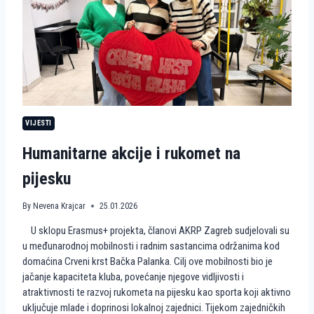
R
G
R
E
B
N
A
S
T
A
VIJESTI
V
L
Humanitarne akcije i rukomet na
J
A
pijesku
E
U
R
By
Nevena Krajcar
25.01.2026
O
P
U sklopu Erasmus+ projekta, članovi AKRP Zagreb sudjelovali su
S
u međunarodnoj mobilnosti i radnim sastancima održanima kod
K
domaćina Crveni krst Bačka Palanka. Cilj ove mobilnosti bio je
I
P
jačanje kapaciteta kluba, povećanje njegove vidljivosti i
U
atraktivnosti te razvoj rukometa na pijesku kao sporta koji aktivno
T
uključuje mlade i doprinosi lokalnoj zajednici. Tijekom zajedničkih
K