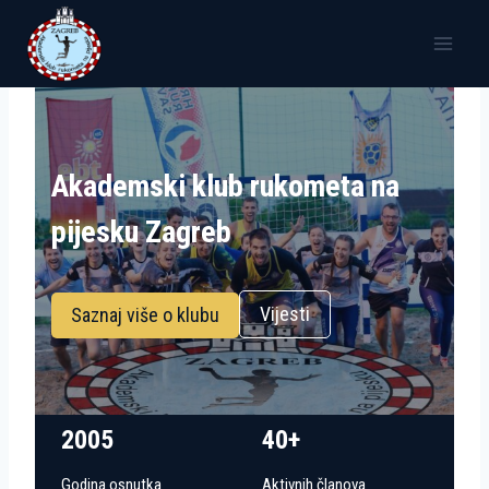
Skip
to
content
Akademski klub rukometa na
pijesku Zagreb
Vijesti
Saznaj više o klubu
2005
40+
Godina osnutka
Aktivnih članova